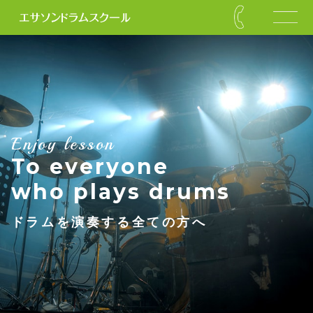
Enjoy lesson
To everyone
who plays drums
ドラムを演奏する全ての方へ