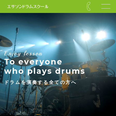
Enjoy lesson
To everyone
who plays drums
ドラムを演奏する全ての方へ