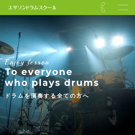
Enjoy lesson
To everyone
who plays drums
ドラムを演奏する全ての方へ