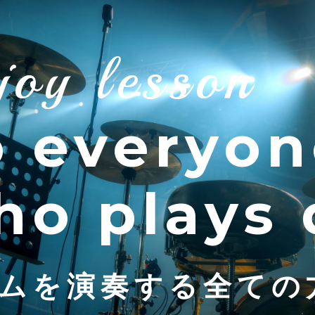
joy lesson
o everyon
ho plays
ムを演奏する全ての