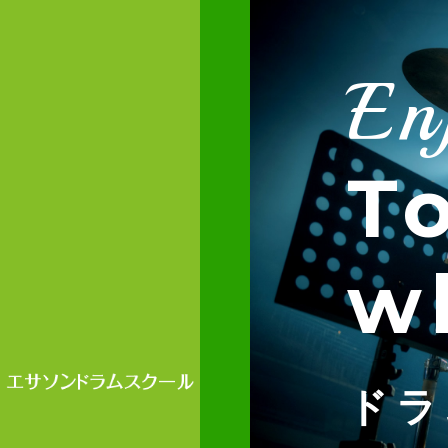
En
T
w
ドラ