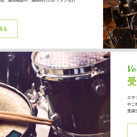
他、個別相談や、講師向けのレッスンも行
見る
Vo
エサ
やご
受講