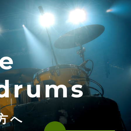
e
 drums
方へ