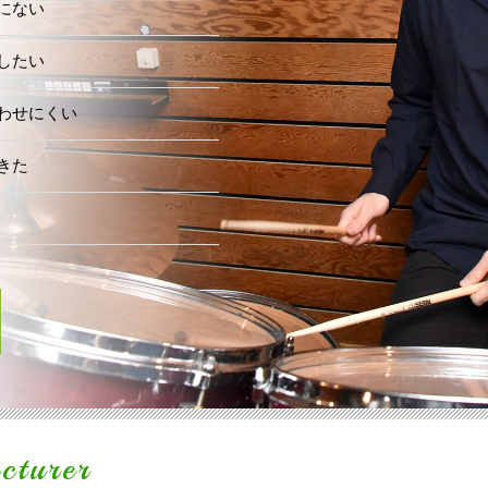
にない
したい
わせにくい
きた
cturer