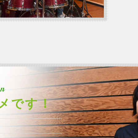
n
メです！